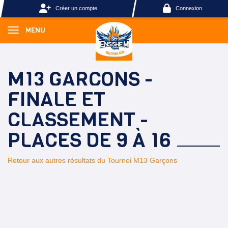
Panneau de gestion des cookies
Créer un compte
Connexion
MENU
M13 GARÇONS -
FINALE ET
CLASSEMENT -
PLACES DE 9 À 16
Retour aux autres résultats du Tournoi M13 Garçons