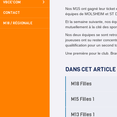
VBCE'COM
Nos M15 ont gagné leur ticket 
CONTACT
équipes de MOLSHEIM et ST DIE
Et la semaine suivante, nos é
M18 / RÉGIONALE
mutuellement à la cité des sp
Nos deux équipes se sont retr
joueuses ont su rester concentr
qualitification pour un second
Une première pour le club. Bra
DANS CET ARTICLE
M18 Filles
M15 Filles 1
M13 Filles 1