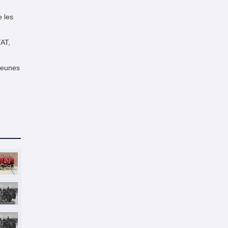
e les
AT,
jeunes