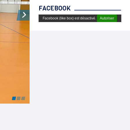
FACEBOOK
Facebook (like box) est désactivé.
Autoriser